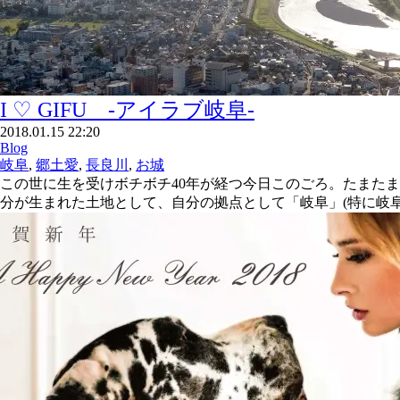
I ♡ GIFU -アイラブ岐阜-
2018.01.15 22:20
Blog
岐阜
,
郷土愛
,
長良川
,
お城
この世に生を受けボチボチ40年が経つ今日このごろ。たまた
分が生まれた土地として、自分の拠点として「岐阜」(特に岐