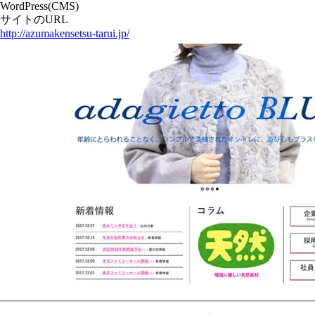
WordPress(CMS)
サイトのURL
http://azumakensetsu-tarui.jp/