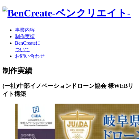
事業内容
制作実績
BenCreateに
ついて
お問い合わせ
制作実績
(一社)中部イノベーションドローン協会 様
WEBサ
イト構築